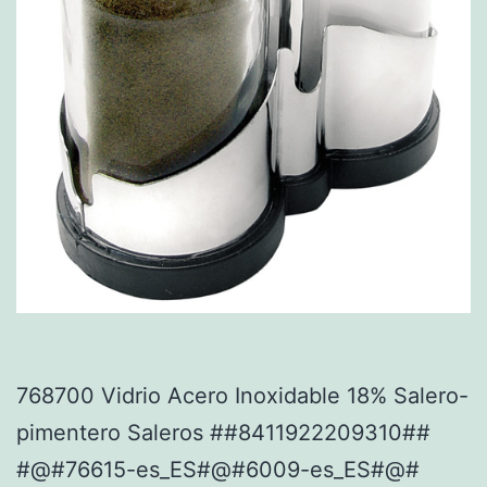
768700 Vidrio Acero Inoxidable 18% Salero-
pimentero Saleros ##8411922209310##
#@#76615-es_ES#@#6009-es_ES#@#