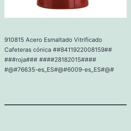
910815 Acero Esmaltado Vitrificado
Cafeteras cónica ##8411922008159##
###roja### ####28182015####
#@#76635-es_ES#@#6009-es_ES#@#