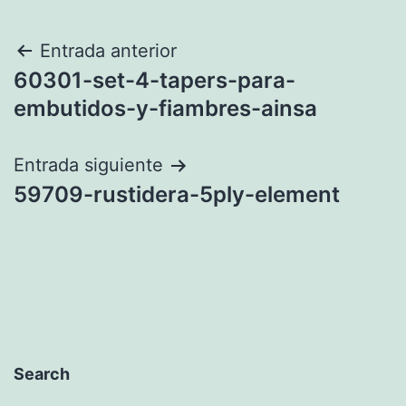
Navegación
Entrada anterior
60301-set-4-tapers-para-
de
embutidos-y-fiambres-ainsa
entradas
Entrada siguiente
59709-rustidera-5ply-element
Search