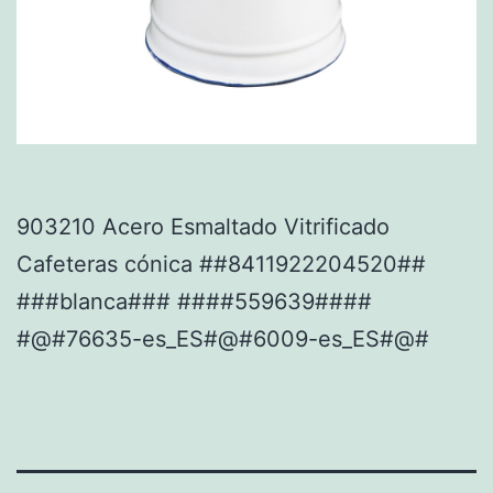
903210 Acero Esmaltado Vitrificado
Cafeteras cónica ##8411922204520##
###blanca### ####559639####
#@#76635-es_ES#@#6009-es_ES#@#