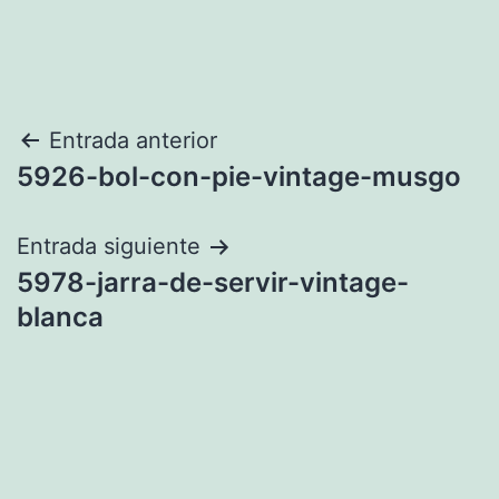
Navegación
Entrada anterior
5926-bol-con-pie-vintage-musgo
de
entradas
Entrada siguiente
5978-jarra-de-servir-vintage-
blanca