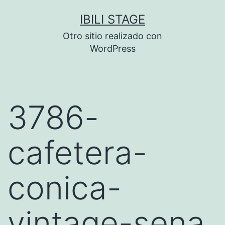
Saltar
IBILI STAGE
al
Otro sitio realizado con
contenido
WordPress
3786-
cafetera-
conica-
vintage-sena