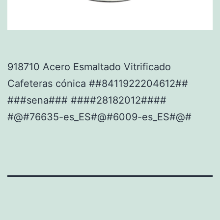
918710 Acero Esmaltado Vitrificado
Cafeteras cónica ##8411922204612##
###sena### ####28182012####
#@#76635-es_ES#@#6009-es_ES#@#