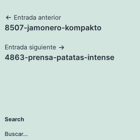
Navegación
Entrada anterior
8507-jamonero-kompakto
de
entradas
Entrada siguiente
4863-prensa-patatas-intense
Search
Buscar...