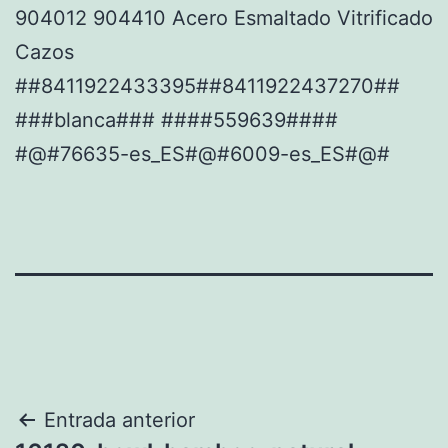
904012 904410 Acero Esmaltado Vitrificado
Cazos
##8411922433395##8411922437270##
###blanca### ####559639####
#@#76635-es_ES#@#6009-es_ES#@#
Navegación
Entrada anterior