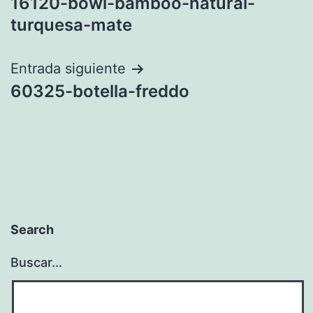
16120-bowl-bamboo-natural-
de
turquesa-mate
entradas
Entrada siguiente
60325-botella-freddo
Search
Buscar...