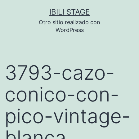
Saltar
IBILI STAGE
al
Otro sitio realizado con
contenido
WordPress
3793-cazo-
conico-con-
pico-vintage-
blanca