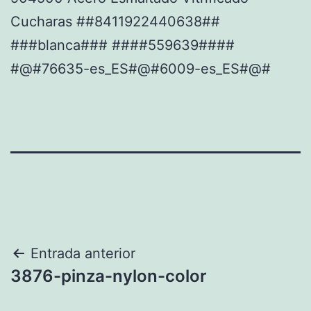
Cucharas ##8411922440638##
###blanca### ####559639####
#@#76635-es_ES#@#6009-es_ES#@#
Navegación
Entrada anterior
3876-pinza-nylon-color
de