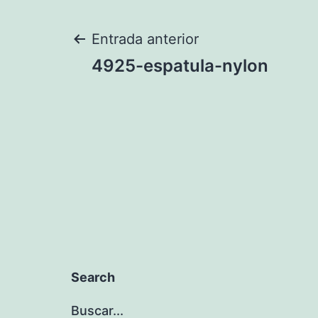
Navegación
Entrada anterior
4925-espatula-nylon
de
entradas
Search
Buscar...