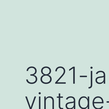
Saltar
al
contenido
3821-j
vintage