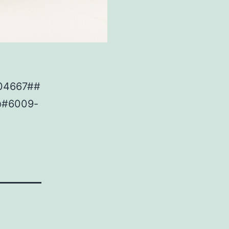
204667##
@#6009-