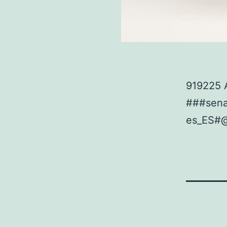
919225 
###sen
es_ES#