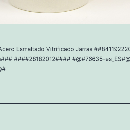
Acero Esmaltado Vitrificado Jarras ##8411922
a### ####28182012#### #@#76635-es_ES#
@#