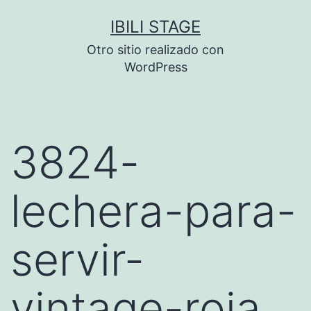
Saltar
IBILI STAGE
al
Otro sitio realizado con
contenido
WordPress
3824-
lechera-para-
servir-
vintage-roja