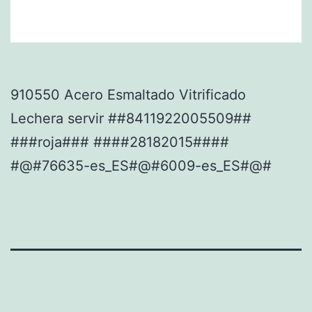
910550 Acero Esmaltado Vitrificado
Lechera servir ##8411922005509##
###roja### ####28182015####
#@#76635-es_ES#@#6009-es_ES#@#