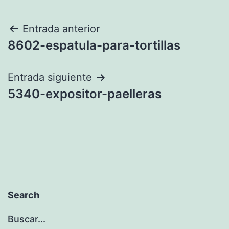
Navegación
Entrada anterior
8602-espatula-para-tortillas
de
entradas
Entrada siguiente
5340-expositor-paelleras
Search
Buscar...