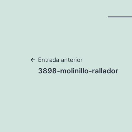
Navegación
Entrada anterior
3898-molinillo-rallador
de
entradas