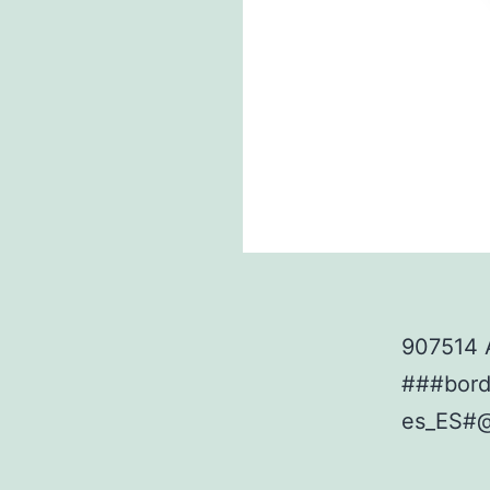
907514 
###bor
es_ES#