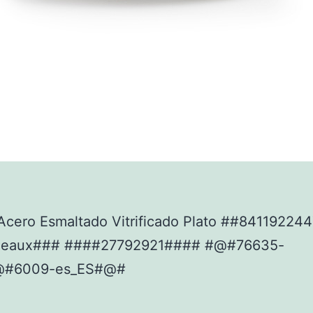
Acero Esmaltado Vitrificado Plato ##84119224
deaux### ####27792921#### #@#76635-
@#6009-es_ES#@#