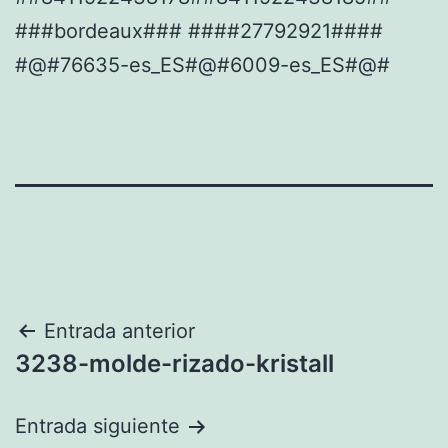
###bordeaux### ####27792921####
#@#76635-es_ES#@#6009-es_ES#@#
Navegación
Entrada anterior
3238-molde-rizado-kristall
de
entradas
Entrada siguiente