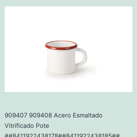
909407 909408 Acero Esmaltado
Vitrificado Pote
##8411922438178##8411922438185##