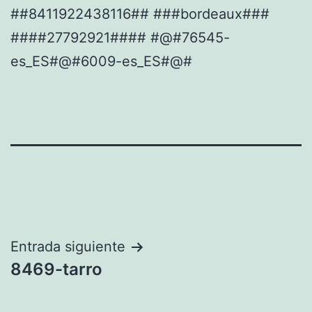
##8411922438116## ###bordeaux###
####27792921#### #@#76545-
es_ES#@#6009-es_ES#@#
Navegación
Entrada siguiente
8469-tarro
de