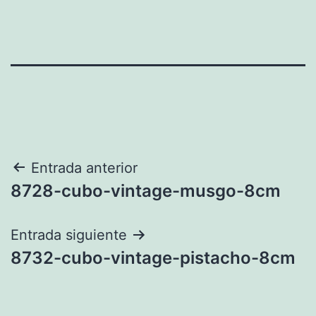
Navegación
Entrada anterior
8728-cubo-vintage-musgo-8cm
de
entradas
Entrada siguiente
8732-cubo-vintage-pistacho-8cm