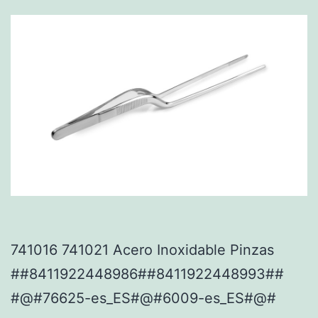
741016 741021 Acero Inoxidable Pinzas
##8411922448986##8411922448993##
#@#76625-es_ES#@#6009-es_ES#@#