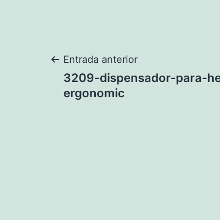
Navegación
Entrada anterior
3209-dispensador-para-he
de
ergonomic
entradas