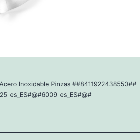
Acero Inoxidable Pinzas ##8411922438550##
25-es_ES#@#6009-es_ES#@#