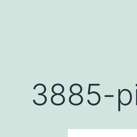
Saltar
al
contenido
3885-p