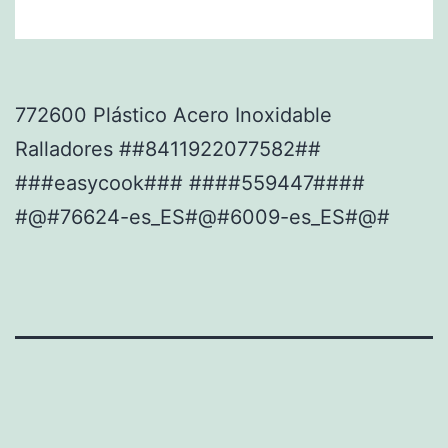
772600 Plástico Acero Inoxidable
Ralladores ##8411922077582##
###easycook### ####559447####
#@#76624-es_ES#@#6009-es_ES#@#