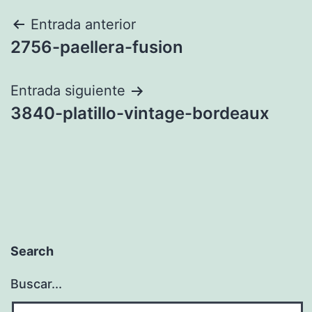
Navegación
Entrada anterior
2756-paellera-fusion
de
entradas
Entrada siguiente
3840-platillo-vintage-bordeaux
Search
Buscar...