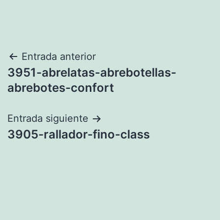
Navegación
Entrada anterior
3951-abrelatas-abrebotellas-
de
abrebotes-confort
entradas
Entrada siguiente
3905-rallador-fino-class