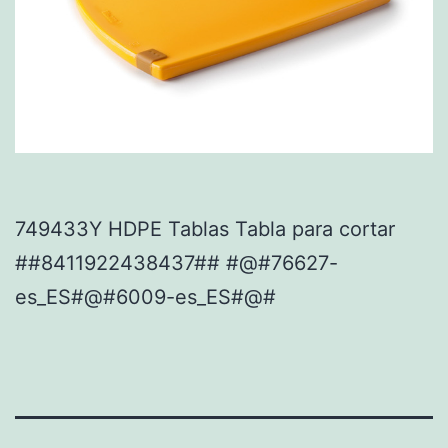
749433Y HDPE Tablas Tabla para cortar
##8411922438437## #@#76627-
es_ES#@#6009-es_ES#@#