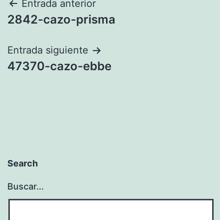
Navegación
Entrada anterior
2842-cazo-prisma
de
entradas
Entrada siguiente
47370-cazo-ebbe
Search
Buscar...