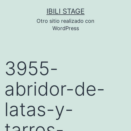
Saltar
IBILI STAGE
al
Otro sitio realizado con
contenido
WordPress
3955-
abridor-de-
latas-y-
tarros-