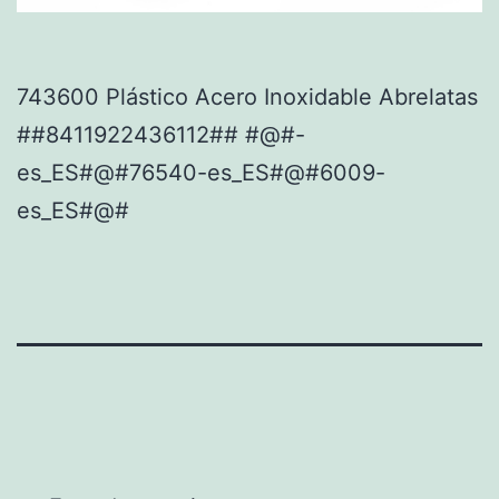
743600 Plástico Acero Inoxidable Abrelatas
##8411922436112## #@#-
es_ES#@#76540-es_ES#@#6009-
es_ES#@#