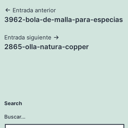
Navegación
Entrada anterior
3962-bola-de-malla-para-especias
de
entradas
Entrada siguiente
2865-olla-natura-copper
Search
Buscar...