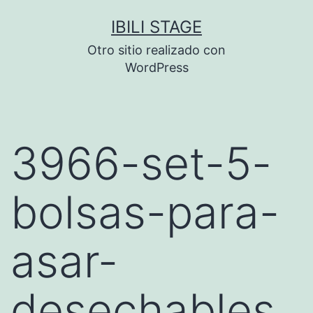
Saltar
IBILI STAGE
al
Otro sitio realizado con
contenido
WordPress
3966-set-5-
bolsas-para-
asar-
desechables