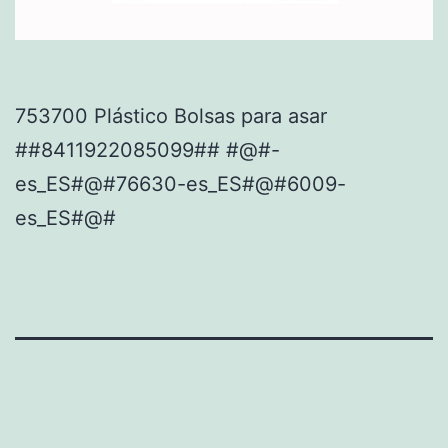
753700 Plástico Bolsas para asar
##8411922085099## #@#-
es_ES#@#76630-es_ES#@#6009-
es_ES#@#