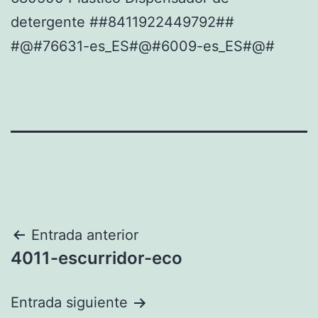
detergente ##8411922449792##
#@#76631-es_ES#@#6009-es_ES#@#
Navegación
Entrada anterior
4011-escurridor-eco
de
entradas
Entrada siguiente