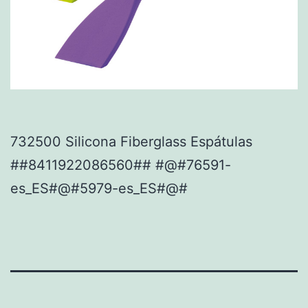
732500 Silicona Fiberglass Espátulas
##8411922086560## #@#76591-
es_ES#@#5979-es_ES#@#