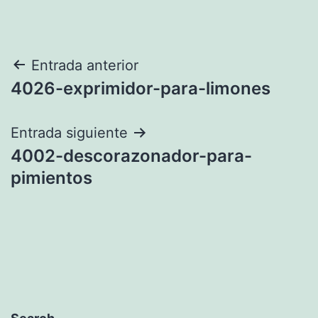
Navegación
Entrada anterior
4026-exprimidor-para-limones
de
entradas
Entrada siguiente
4002-descorazonador-para-
pimientos