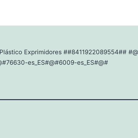
Plástico Exprimidores ##8411922089554## #
@#76630-es_ES#@#6009-es_ES#@#