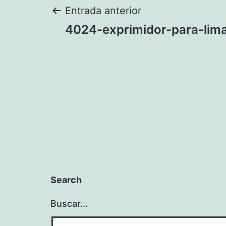
Navegación
Entrada anterior
4024-exprimidor-para-lim
de
entradas
Search
Buscar...