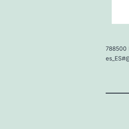
788500 
es_ES#