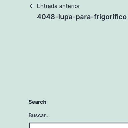
Navegación
Entrada anterior
4048-lupa-para-frigorifico
de
entradas
Search
Buscar...