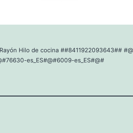
Rayón Hilo de cocina ##8411922093643## #
@#76630-es_ES#@#6009-es_ES#@#