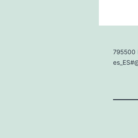
795500 
es_ES#