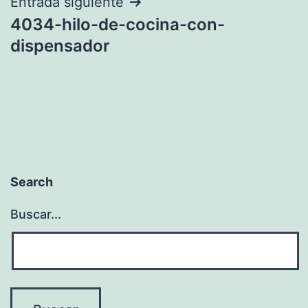
entradas
Entrada siguiente
4034-hilo-de-cocina-con-
dispensador
Search
Buscar...