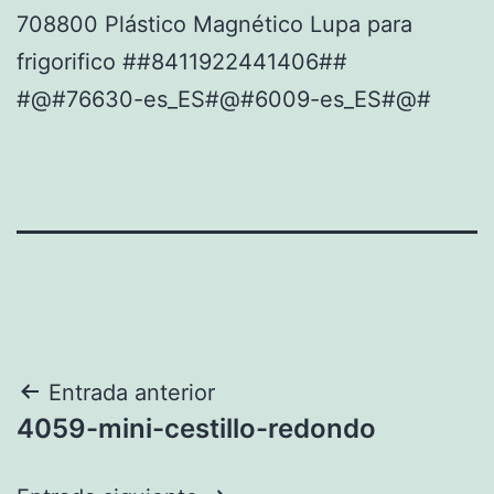
708800 Plástico Magnético Lupa para
frigorifico ##8411922441406##
#@#76630-es_ES#@#6009-es_ES#@#
Navegación
Entrada anterior
4059-mini-cestillo-redondo
de