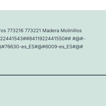
ros 773216 773221 Madera Molinillos
922441543##8411922441550## #@#-
@#76630-es_ES#@#6009-es_ES#@#