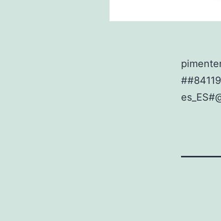
pimente
##8411
es_ES#