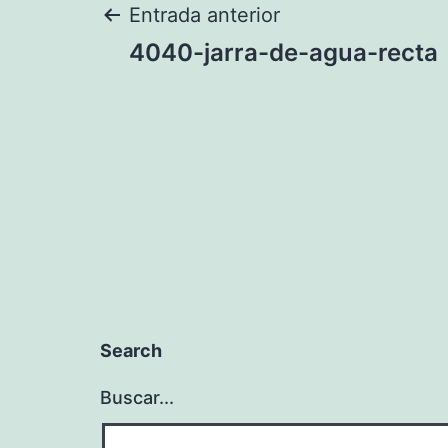
Navegación
Entrada anterior
4040-jarra-de-agua-recta
de
entradas
Search
Buscar...