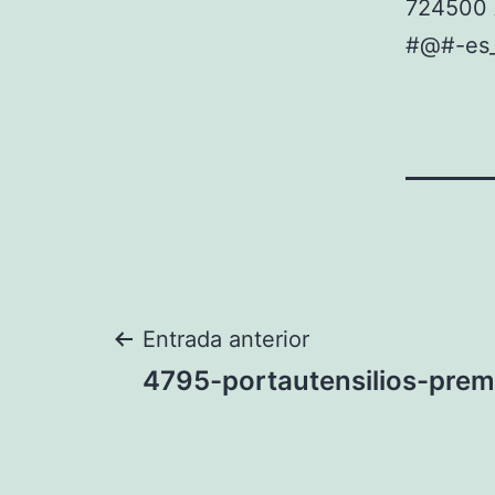
724500 
#@#-es
Navegación
Entrada anterior
4795-portautensilios-prem
de
entradas