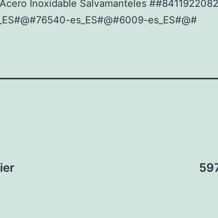
Acero Inoxidable Salvamanteles ##841192208
_ES#@#76540-es_ES#@#6009-es_ES#@#
ier
597