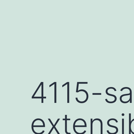
Saltar
al
contenido
4115-sa
extensi