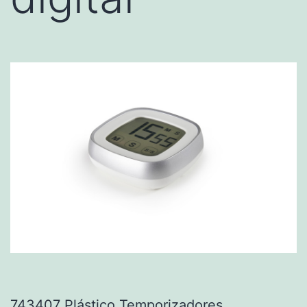
743407 Plástico Temporizadores