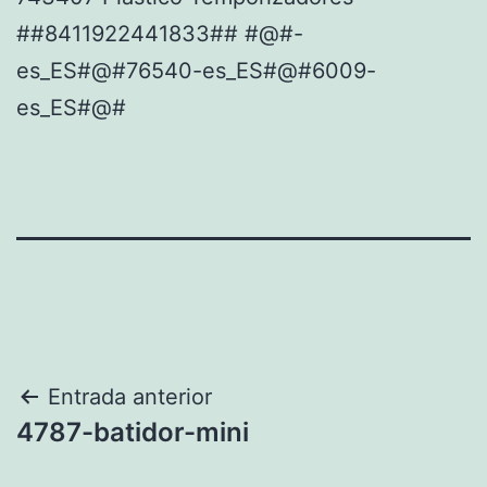
##8411922441833## #@#-
es_ES#@#76540-es_ES#@#6009-
es_ES#@#
Navegación
Entrada anterior
4787-batidor-mini
de