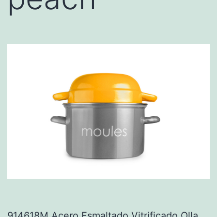
914618M Acero Esmaltado Vitrificado Olla