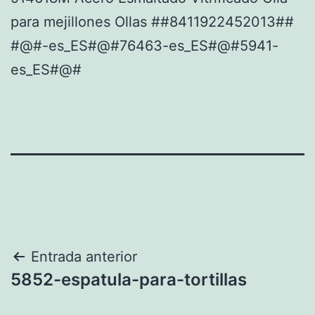
para mejillones Ollas ##8411922452013##
#@#-es_ES#@#76463-es_ES#@#5941-
es_ES#@#
Navegación
Entrada anterior
5852-espatula-para-tortillas
de