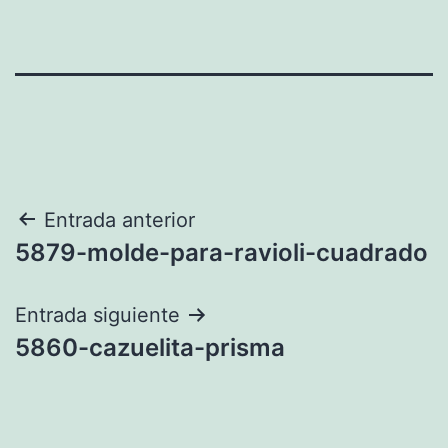
Navegación
Entrada anterior
5879-molde-para-ravioli-cuadrado
de
entradas
Entrada siguiente
5860-cazuelita-prisma