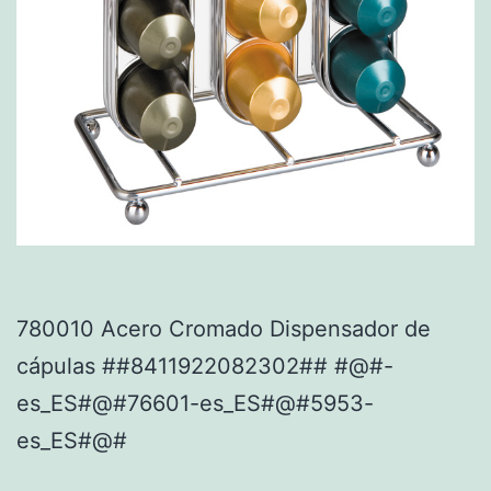
780010 Acero Cromado Dispensador de
cápulas ##8411922082302## #@#-
es_ES#@#76601-es_ES#@#5953-
es_ES#@#