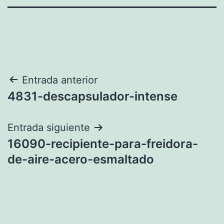
Navegación
Entrada anterior
4831-descapsulador-intense
de
entradas
Entrada siguiente
16090-recipiente-para-freidora-
de-aire-acero-esmaltado