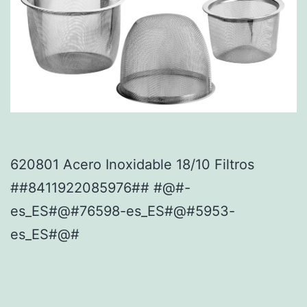
620801 Acero Inoxidable 18/10 Filtros
##8411922085976## #@#-
es_ES#@#76598-es_ES#@#5953-
es_ES#@#