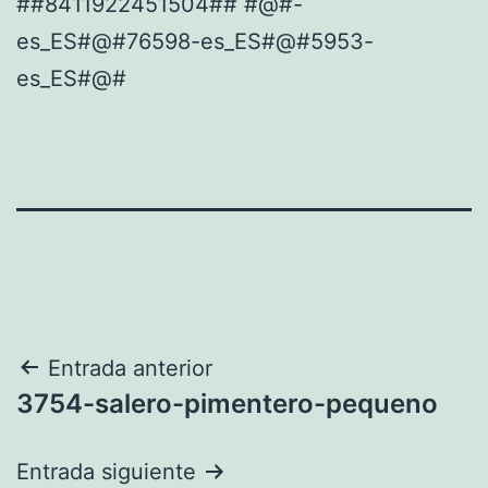
##8411922451504## #@#-
es_ES#@#76598-es_ES#@#5953-
es_ES#@#
Navegación
Entrada anterior
3754-salero-pimentero-pequeno
de
entradas
Entrada siguiente