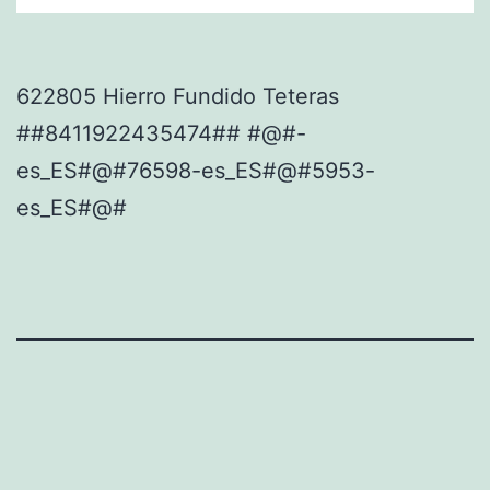
622805 Hierro Fundido Teteras
##8411922435474## #@#-
es_ES#@#76598-es_ES#@#5953-
es_ES#@#