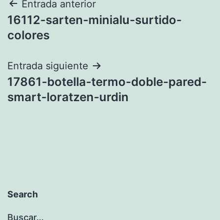
Navegación
Entrada anterior
16112-sarten-minialu-surtido-
de
colores
entradas
Entrada siguiente
17861-botella-termo-doble-pared-
smart-loratzen-urdin
Search
Buscar...