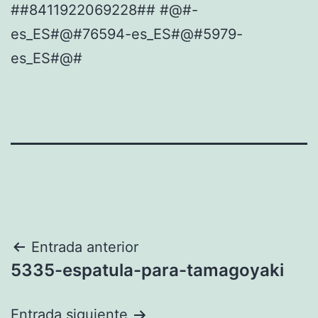
##8411922069228## #@#-
es_ES#@#76594-es_ES#@#5979-
es_ES#@#
Navegación
Entrada anterior
5335-espatula-para-tamagoyaki
de
entradas
Entrada siguiente