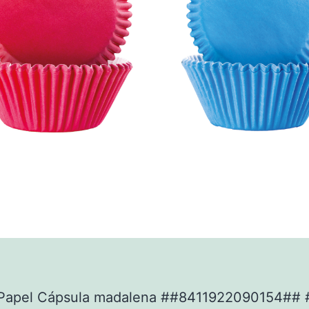
Papel Cápsula madalena ##8411922090154##