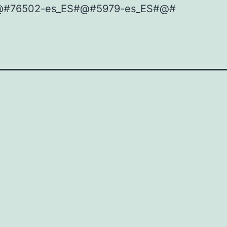
@#76502-es_ES#@#5979-es_ES#@#