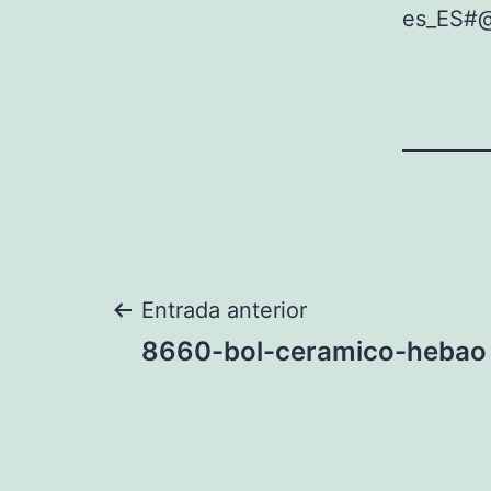
es_ES#
Navegación
Entrada anterior
8660-bol-ceramico-hebao
de
entradas