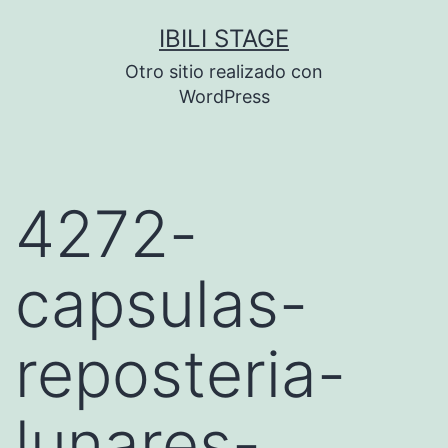
Saltar
IBILI STAGE
al
Otro sitio realizado con
contenido
WordPress
4272-
capsulas-
reposteria-
lunares-