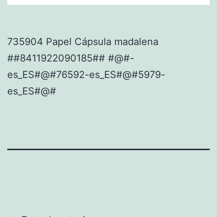
735904 Papel Cápsula madalena
##8411922090185## #@#-
es_ES#@#76592-es_ES#@#5979-
es_ES#@#