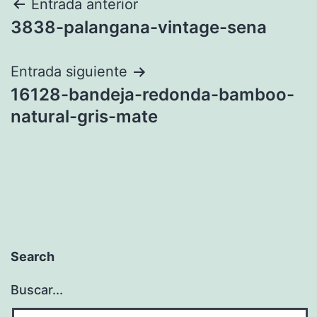
Navegación
Entrada anterior
3838-palangana-vintage-sena
de
entradas
Entrada siguiente
16128-bandeja-redonda-bamboo-
natural-gris-mate
Search
Buscar...