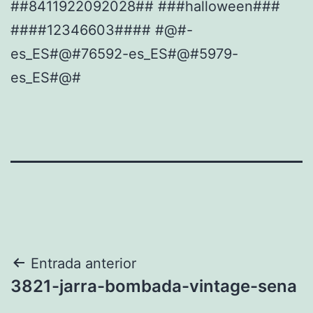
##8411922092028## ###halloween###
####12346603#### #@#-
es_ES#@#76592-es_ES#@#5979-
es_ES#@#
Navegación
Entrada anterior
3821-jarra-bombada-vintage-sena
de