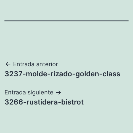
Navegación
Entrada anterior
3237-molde-rizado-golden-class
de
entradas
Entrada siguiente
3266-rustidera-bistrot