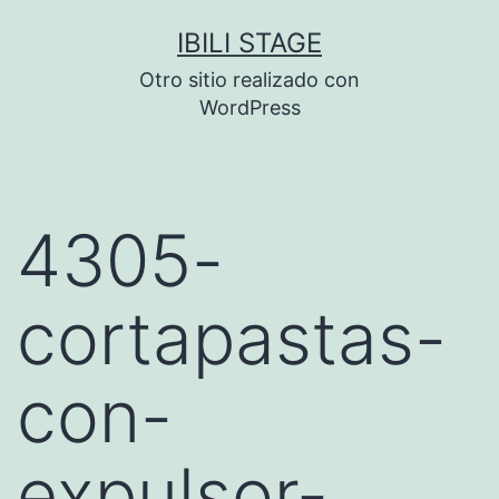
Saltar
IBILI STAGE
al
Otro sitio realizado con
contenido
WordPress
4305-
cortapastas-
con-
expulsor-