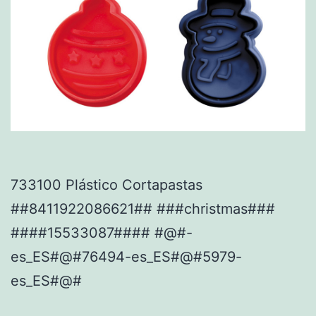
733100 Plástico Cortapastas
##8411922086621## ###christmas###
####15533087#### #@#-
es_ES#@#76494-es_ES#@#5979-
es_ES#@#