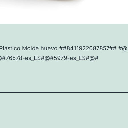
Plástico Molde huevo ##8411922087857## #@
@#76578-es_ES#@#5979-es_ES#@#