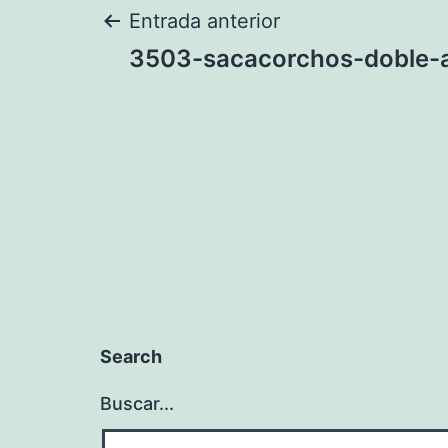
Navegación
Entrada anterior
3503-sacacorchos-doble-
de
entradas
Search
Buscar...