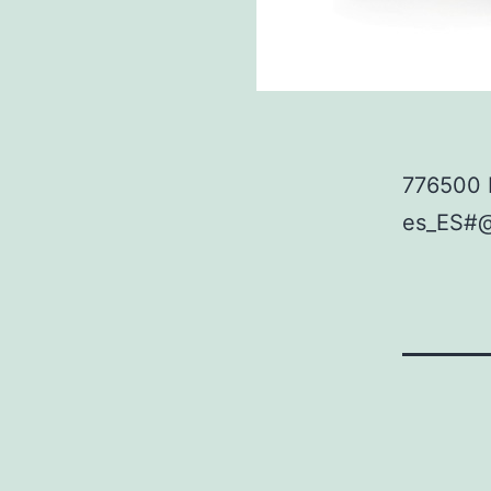
776500 
es_ES#