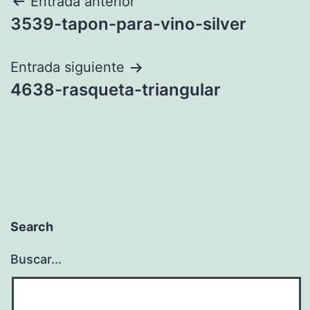
Navegación
Entrada anterior
3539-tapon-para-vino-silver
de
entradas
Entrada siguiente
4638-rasqueta-triangular
Search
Buscar...