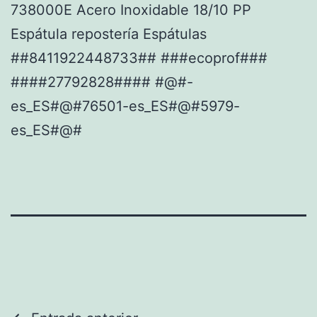
738000E Acero Inoxidable 18/10 PP
Espátula repostería Espátulas
##8411922448733## ###ecoprof###
####27792828#### #@#-
es_ES#@#76501-es_ES#@#5979-
es_ES#@#