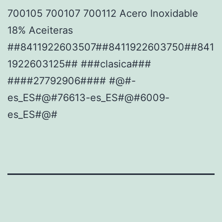
700105 700107 700112 Acero Inoxidable
18% Aceiteras
##8411922603507##8411922603750##841
1922603125## ###clasica###
####27792906#### #@#-
es_ES#@#76613-es_ES#@#6009-
es_ES#@#