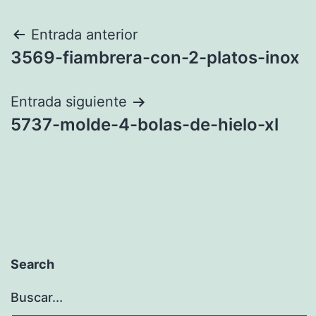
Navegación
Entrada anterior
3569-fiambrera-con-2-platos-inox
de
entradas
Entrada siguiente
5737-molde-4-bolas-de-hielo-xl
Search
Buscar...