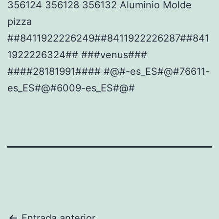
356124 356128 356132 Aluminio Molde
pizza
##8411922226249##8411922226287##841
1922226324## ###venus###
####28181991#### #@#-es_ES#@#76611-
es_ES#@#6009-es_ES#@#
Entrada anterior