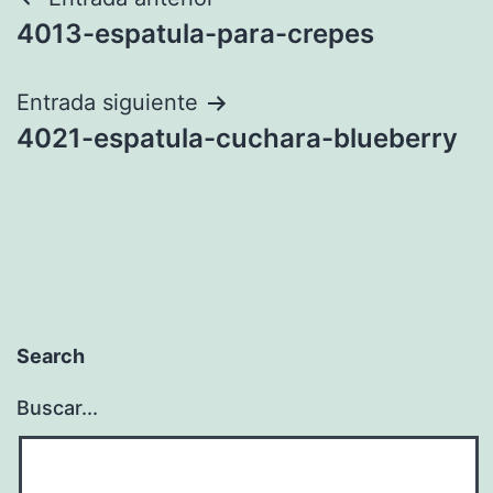
Navegación
4013-espatula-para-crepes
de
entradas
Entrada siguiente
4021-espatula-cuchara-blueberry
Search
Buscar...