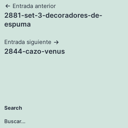
Navegación
Entrada anterior
2881-set-3-decoradores-de-
de
espuma
entradas
Entrada siguiente
2844-cazo-venus
Search
Buscar...