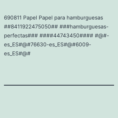
690811 Papel Papel para hamburguesas
##8411922475050## ###hamburguesas-
perfectas### ####44743450#### #@#-
es_ES#@#76630-es_ES#@#6009-
es_ES#@#