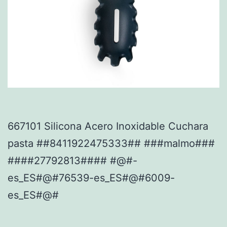
667101 Silicona Acero Inoxidable Cuchara
pasta ##8411922475333## ###malmo###
####27792813#### #@#-
es_ES#@#76539-es_ES#@#6009-
es_ES#@#