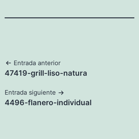
Navegación
Entrada anterior
47419-grill-liso-natura
de
entradas
Entrada siguiente
4496-flanero-individual