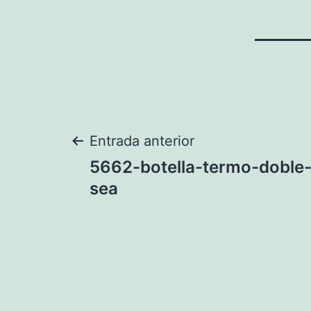
Navegación
Entrada anterior
5662-botella-termo-doble
de
sea
entradas