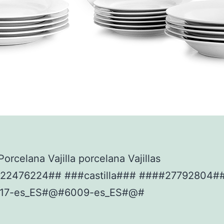
orcelana Vajilla porcelana Vajillas
22476224## ###castilla### ####27792804#
17-es_ES#@#6009-es_ES#@#