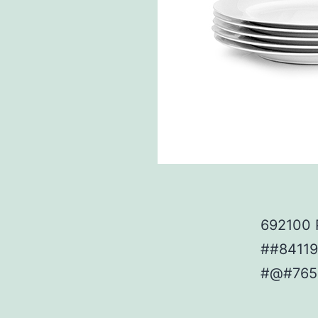
692100 P
##84119
#@#765