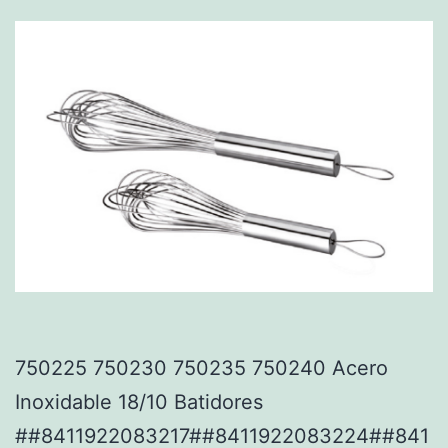
750225 750230 750235 750240 Acero
Inoxidable 18/10 Batidores
##8411922083217##8411922083224##841