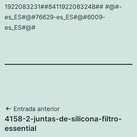
1922083231##8411922083248## #@#-
es_ES#@#76629-es_ES#@#6009-
es_ES#@#
Navegación
Entrada anterior
4158-2-juntas-de-silicona-filtro-
de
essential