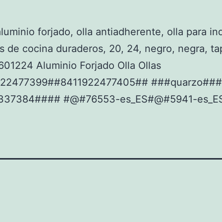
aluminio forjado, olla antiadherente, olla para i
os de cocina duraderos, 20, 24, negro, negra, tap
01224 Aluminio Forjado Olla Ollas
922477399##8411922477405## ###quarzo###
337384#### #@#76553-es_ES#@#5941-es_