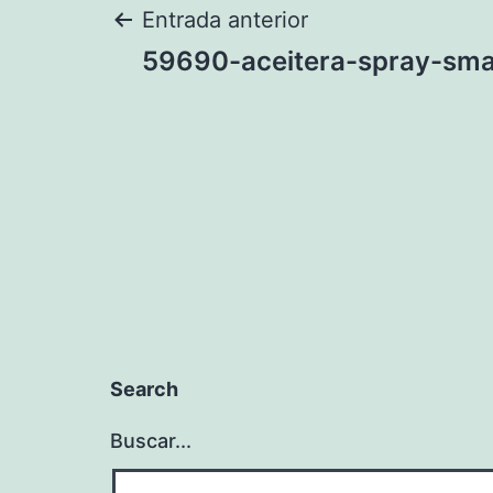
Navegación
Entrada anterior
59690-aceitera-spray-sma
de
entradas
Search
Buscar...