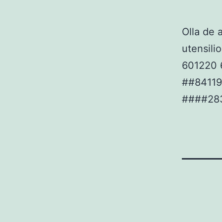
Olla de 
utensili
601220 6
##8411
####28