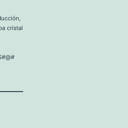
nducción,
a cristal
ES#@#