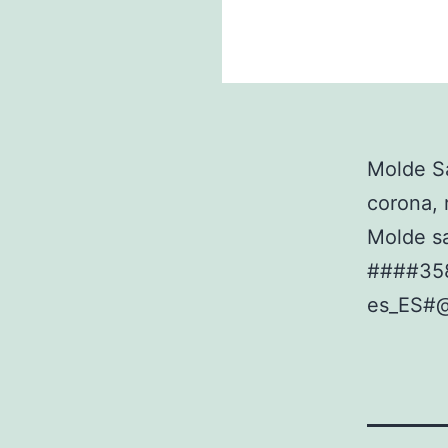
Molde Sa
corona, 
Molde s
####35
es_ES#