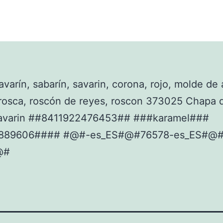
varín, sabarín, savarin, corona, rojo, molde de 
rosca, roscón de reyes, roscon 373025 Chapa 
avarin ##8411922476453## ###karamel###
889606#### #@#-es_ES#@#76578-es_ES#@#
@#