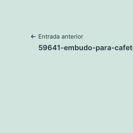
Navegación
Entrada anterior
59641-embudo-para-cafete
de
entradas