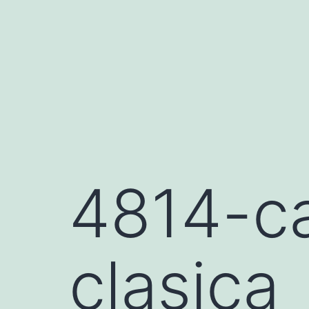
Saltar
al
contenido
4814-ca
clasica