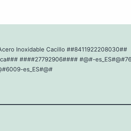
Acero Inoxidable Cacillo ##8411922208030##
sica### ####27792906#### #@#-es_ES#@#76
@#6009-es_ES#@#