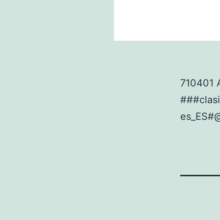
710401 
###cla
es_ES#