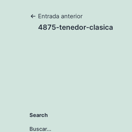
Navegación
Entrada anterior
4875-tenedor-clasica
de
entradas
Search
Buscar...