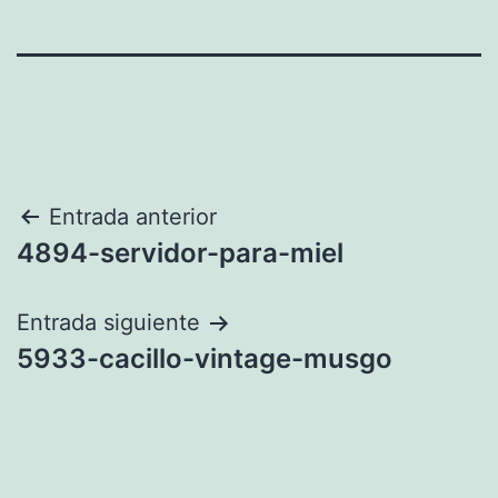
Navegación
Entrada anterior
4894-servidor-para-miel
de
entradas
Entrada siguiente
5933-cacillo-vintage-musgo