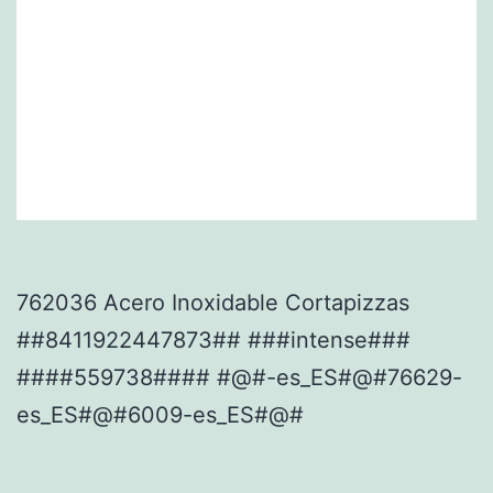
762036 Acero Inoxidable Cortapizzas
##8411922447873## ###intense###
####559738#### #@#-es_ES#@#76629-
es_ES#@#6009-es_ES#@#