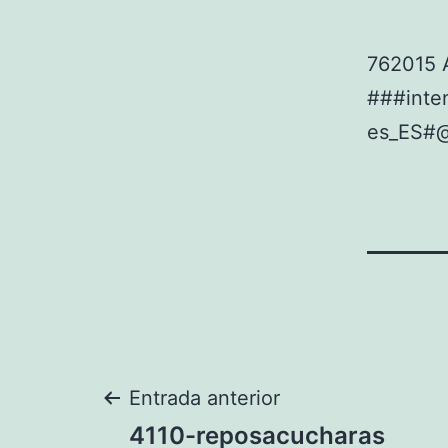
762015 
###int
es_ES#
Navegación
Entrada anterior
4110-reposacucharas