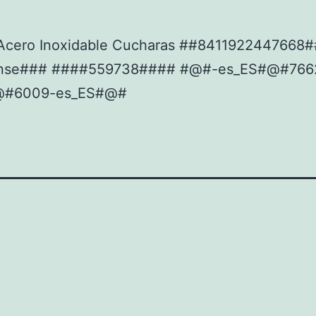
Acero Inoxidable Cucharas ##8411922447668#
ense### ####559738#### #@#-es_ES#@#766
@#6009-es_ES#@#