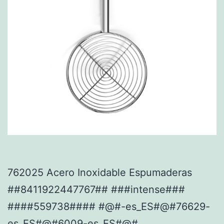
762025 Acero Inoxidable Espumaderas
##8411922447767## ###intense###
####559738#### #@#-es_ES#@#76629-
es_ES#@#6009-es_ES#@#