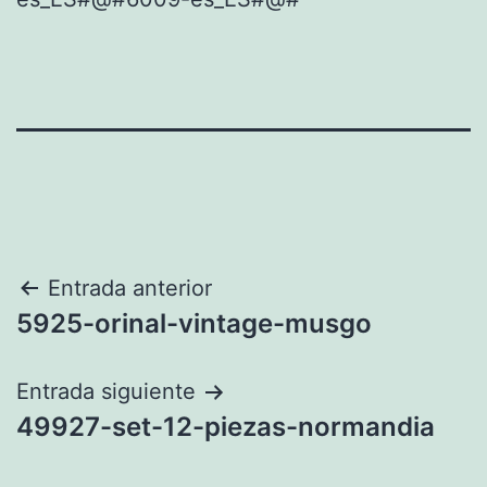
Navegación
Entrada anterior
5925-orinal-vintage-musgo
de
entradas
Entrada siguiente
49927-set-12-piezas-normandia