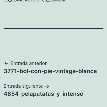
Navegación
Entrada anterior
3771-bol-con-pie-vintage-blanca
de
entradas
Entrada siguiente
4854-pelapatatas-y-intense