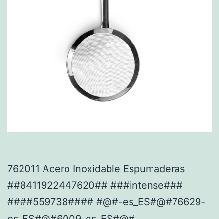
762011 Acero Inoxidable Espumaderas
##8411922447620## ###intense###
####559738#### #@#-es_ES#@#76629-
es_ES#@#6009-es_ES#@#